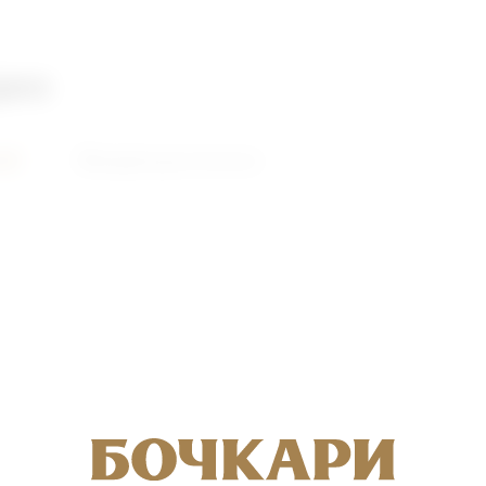
део
ий
Видеоролики