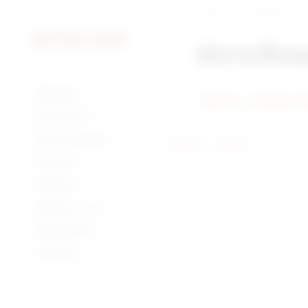
Главная
Фото/Видео
Фото/Ви
Бренды
Фото событ
ПИВО
Компания
Производство
Раздел не найден
Новости
Галерея
Работа у нас
Оборудование
Партнерам
Сырье
Контакты
Пивоварение
КВАС
Производства