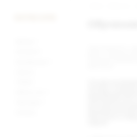
Главная
Работа у нас
Обучени
Бренды
Наши приоритеты - ф
Компания
работы, совершенство
ПИВО
повышение квалифика
Производство
работников.
Новости
Сегодня на предп
Галерея
человек. Команда
Работа у нас
квалифицированн
перенимаем опыт 
Партнерам
мастеров в произ
предприятии дейс
Контакты
персонала и сове
кадров:
Оборудование