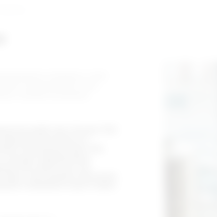
Обучение
е
ормирование командного стиля
вание корпоративной этики,
ции и профессионализма
риятии работает более 700
 завода пополняется
ыми специалистами. Мы
у лучших зарубежных
водстве напитков. На
твует программа обучения
ршенствования подготовки