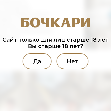
изводстве по
 программам;
щение общероссийских
наров и конференций;
транных специалистов, на
ных отраслевых форумах,
ференциях.
Сайт только для лиц старше 18 лет
Вы старше 18 лет?
Да
Нет