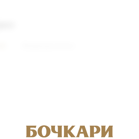
део
ий
Видеоролики