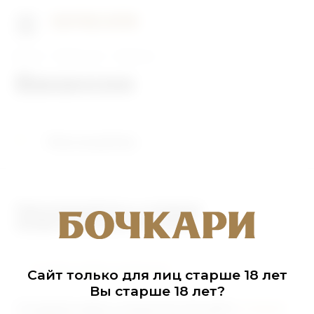
Главная
Работа у нас
Вакансии
Вакансии
Мерчандайзер
Присоединяйтесь к команде
профессионалов "Бочкари"!
Оставить заявку на вакансию
Сайт только для лиц старше 18 лет
Вы старше 18 лет?
Отправляя заявку на вакансию, Вы даёте
согласие