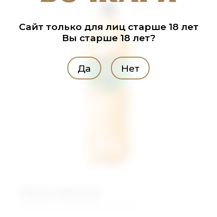
Сайт только для лиц старше 18 лет
Вы старше 18 лет?
Да
Нет
Мохито Апельсин
Безалкогольный газированный