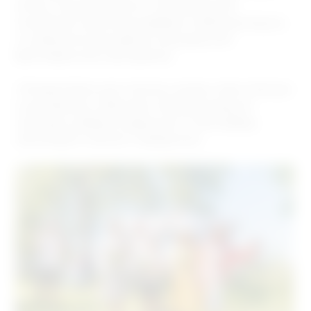
могли познакомиться с обновлённой
линейкой напитков, выбрать любимые вкусы
и освежиться во время насыщенной
фестивальной программы.
«Рождественские чтения» вновь стали тёплым
и душевным событием, объединившим
культуру, добрые традиции и атмосферу
настоящего летнего праздника.