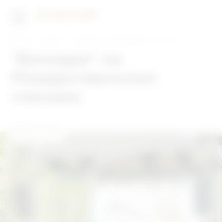
Главная
Новости
"Бочкари" на Рождественских чтениях
"Бочкари" на
Рождественских
чтениях
22.06.2026