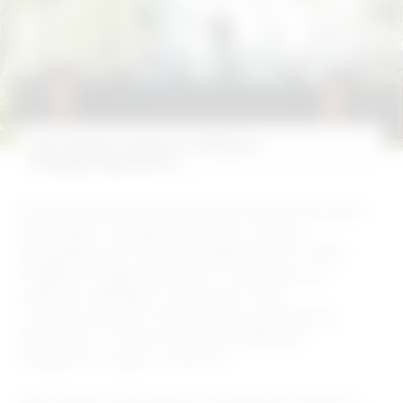
Фестиваль памяти Роберта
Рождественского
В селе Косиха прошёл заключительный день
фестиваля «Рождественские чтения»,
посвящённый памяти выдающегося поэта
Роберта Рождественского. Ежегодно это
событие собирает на родине поэта
поклонников его творчества, музыкантов,
артистов и гостей из разных районов
Алтайского края и России.