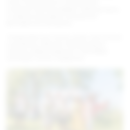
могли познакомиться с обновлённой
линейкой напитков, выбрать любимые вкусы
и освежиться во время насыщенной
фестивальной программы.
«Рождественские чтения» вновь стали тёплым
и душевным событием, объединившим
культуру, добрые традиции и атмосферу
настоящего летнего праздника.