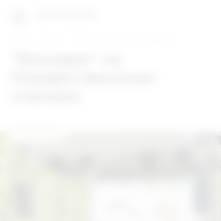
Главная
Новости
"Бочкари" на Рождественских чтениях
"Бочкари" на
Рождественских
чтениях
22.06.2026