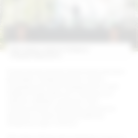
Фестиваль памяти Роберта
Рождественского
В селе Косиха прошёл заключительный день
фестиваля «Рождественские чтения»,
посвящённый памяти выдающегося поэта
Роберта Рождественского. Ежегодно это
событие собирает на родине поэта
поклонников его творчества, музыкантов,
артистов и гостей из разных районов
Алтайского края и России.