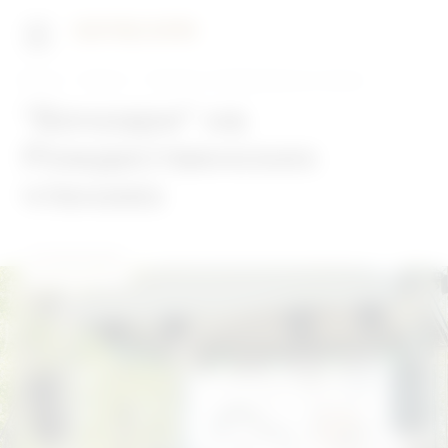
Главная
Новости
"Бочкари" на Рождественских чтениях
"Бочкари" на
Рождественских
чтениях
22.06.2026