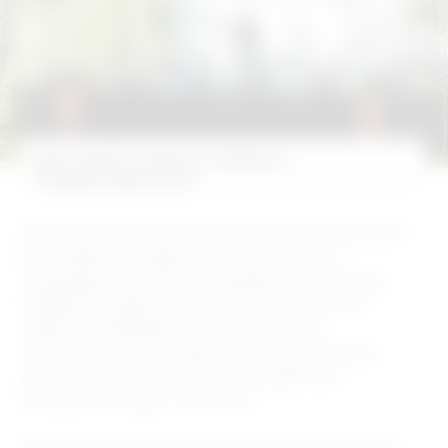
Фестиваль памяти Роберта
Рождественского
В селе Косиха прошёл заключительный день
фестиваля «Рождественские чтения»,
посвящённый памяти выдающегося поэта
Роберта Рождественского. Ежегодно это
событие собирает на родине поэта
поклонников его творчества, музыкантов,
артистов и гостей из разных районов
Алтайского края и России.