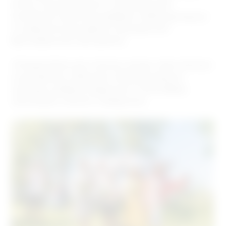
могли познакомиться с обновлённой
линейкой напитков, выбрать любимые вкусы
и освежиться во время насыщенной
фестивальной программы.
«Рождественские чтения» вновь стали тёплым
и душевным событием, объединившим
культуру, добрые традиции и атмосферу
настоящего летнего праздника.