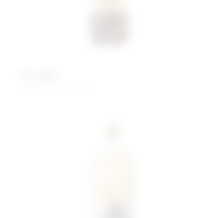
Бочкари
Живого брожения