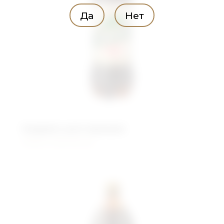
Да
Нет
Андреич для окрошки
Живого брожения