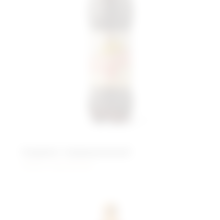
Андреич традиционный
Живого брожения