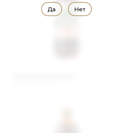
Да
Нет
Андреич для окрошки
Живого брожения