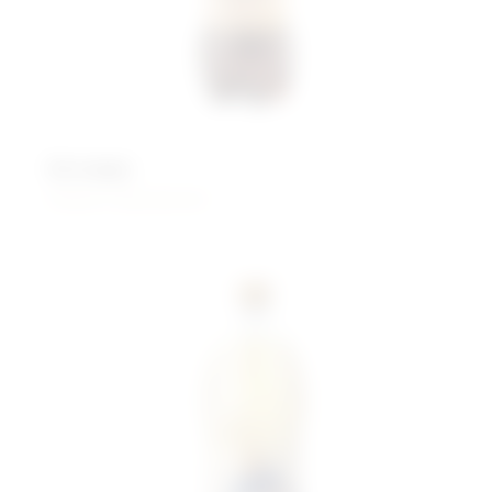
Бочкари
Живого брожения