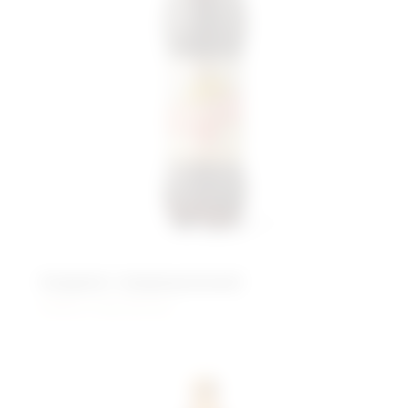
Андреич традиционный
Живого брожения