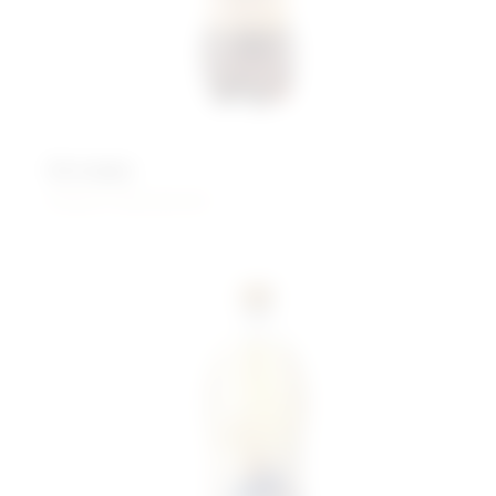
Бочкари
Живого брожения