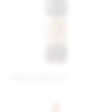
Андреич традиционный
Живого брожения