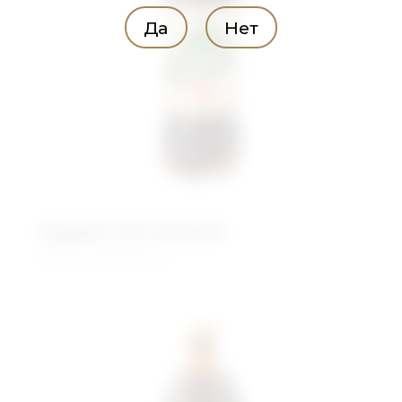
Да
Нет
Андреич для окрошки
Живого брожения