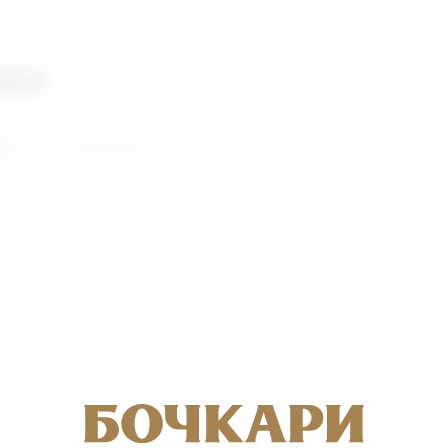
део
ий
Видеоролики