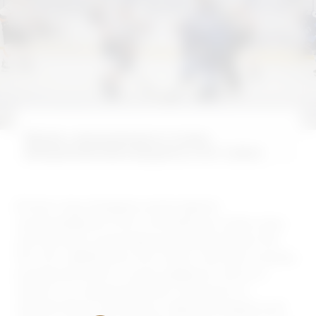
Ярким, насыщенным и очень
эмоциональным выдался этот сезон
В этом году впервые за все время
существования Лиги в Алтайском крае игры
шли во всех существующих дивизионах: 18+,
40+, 50+. Дебютным этот сезон стал для команд
в дивизионе 50+, не все давалось легко и
просто, но, преодолев все сложности и
препятствия, хоккеисты старшей возрастной