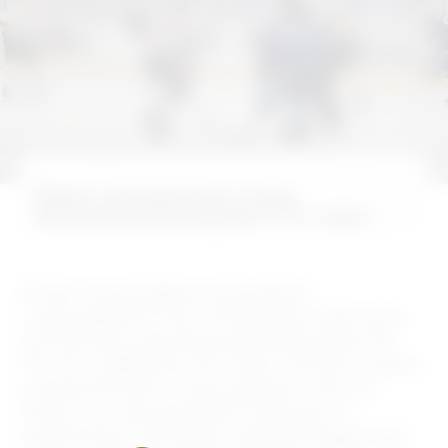
Ярким, насыщенным и очень
эмоциональным выдался этот сезон
В этом году впервые за все время
существования Лиги в Алтайском крае игры
шли во всех существующих дивизионах: 18+,
40+, 50+. Дебютным этот сезон стал для команд
в дивизионе 50+, не все давалось легко и
просто, но, преодолев все сложности и
препятствия, хоккеисты старшей возрастной