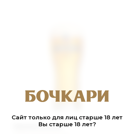
Сайт только для лиц старше 18 лет
Вы старше 18 лет?
Чешское элитное