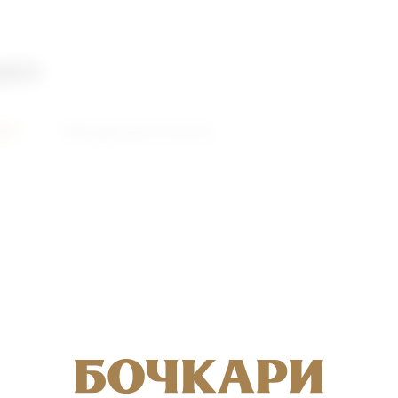
део
ий
Видеоролики