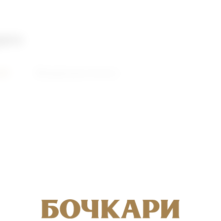
део
ий
Видеоролики