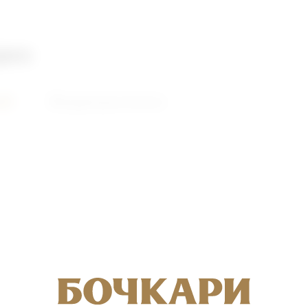
део
ий
Видеоролики