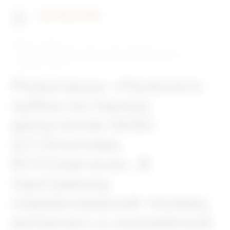
Главная
Новости
Розыгрыш «Лыжного кубка на призы депутатов АКЗС А.Г.Осипова,
В.П.Смагина». В программу соревнований теперь включен и
хоккейный турнир
Розыгрыш «Лыжного
кубка на призы
депутатов АКЗС
А.Г.Осипова,
В.П.Смагина». В
программу
соревнований теперь
включен и хоккейный