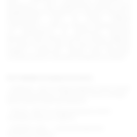
Ельцовского, - шла с невероятным накалом. Стены
Ледовой арены сотрясались от криков и трещоток
болельщиков, гонка на лыжне собрала
спортсменов от мала до велика. Неудивительно,
что традиционно на церемонии закрытия
вручается приз самому юному и самому мудрому
на лыжне. В этом году ими стали 9-летний Занин
Андрей и 85-летний Диулин Иван Карпович,
который встретил свой день рождения на лыжне!
Итог борьбы за пьедестал почета:
- четвертое место в общекомандном зачете заняла
команда Ельцовского района. Все члены команды
увезли домой памятные вымпелы.
- ТРЕТЬЕ МЕСТО в общекомандном зачете -
команда Зонального района.
- СЕРЕБРО кубка - спортивная дружина
Тогульского района.