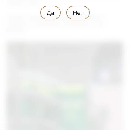
жаркого лета!
Да
Нет
Совсем скоро новая упаковка МОХОТО
появится и в формате стеклянных и ПЭТ
бутылок.