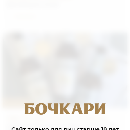
День большого хоккея
Подробнее
29.05.2026
Пиво "Бочкари" отмечено экспертами
Новая линейка получила медали конкурса "Пиво -
Сайт только для лиц старше 18 лет