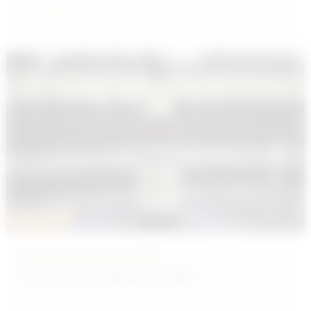
Подробнее
23.03.2026
Бочкари Классическое
титульное пиво бренда "Бочкари"
Подробнее