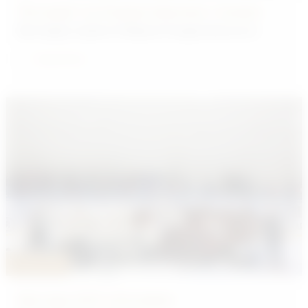
"Бочкари" на Рождественских чтениях
Фестиваль памяти Роберта Рождественского
Подробнее
10.06.2026
Мастера КХЛ в Бочкарях