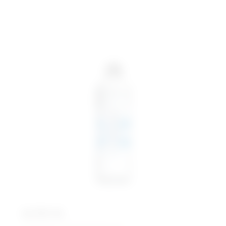
ALTAY KӦL