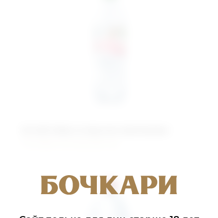
Алтай Аква со вкусом земляники
Питьевая негазированная