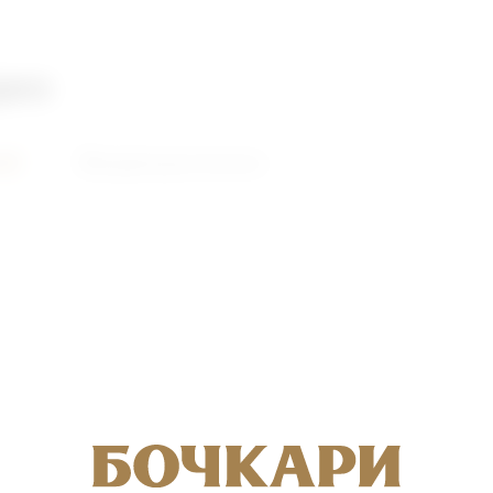
део
ий
Видеоролики