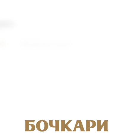
део
ий
Видеоролики