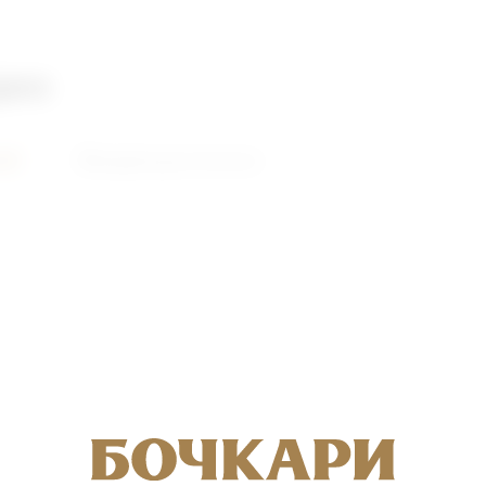
део
ий
Видеоролики