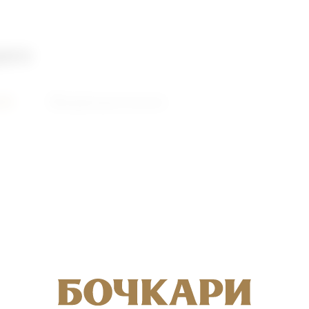
део
ий
Видеоролики