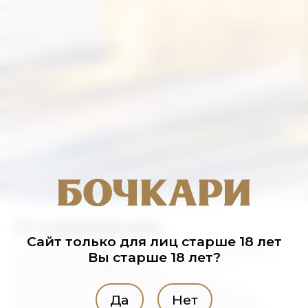
О компании
Сайт только для лиц старше 18 лет
Компания Бочкари — уникальное, современное,
Вы старше 18 лет?
динамично развивающееся
предприятие. Основные направления
деятельности – производство и реализация
Да
Нет