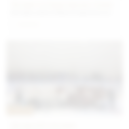
"Бочкари" на Рождественских чтениях
Фестиваль памяти Роберта Рождественского
Подробнее
10.06.2026
Мастера КХЛ в Бочкарях